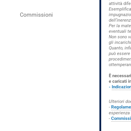
attività dif
Esemplifica
Commissioni
impugnazion
dell’inerenz
Per la mate
eventuali te
Non sono va
gli incarich
Quanto, infi
può essere 
procediment
ottemperan
È necessari
e caricati 
-
Indicazio
Ulteriori d
-
Regolame
esperienza
-
Commissio