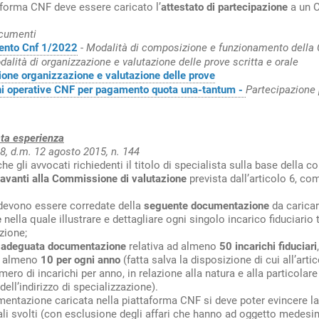
aforma CNF deve essere caricato l’
attestato di partecipazione
a un C
ocumenti
ento Cnf 1/2022
-
Modalità di composizione e funzionamento della Co
dalità di organizzazione e valutazione delle prove scritta e orale
one organizzazione e valutazione delle prove
oni operative CNF per pagamento quota una-tantum -
Partecipazione
ta esperienza
 8, d.m. 12 agosto 2015, n. 144
che gli avvocati richiedenti il titolo di specialista sulla base dell
avanti alla Commissione di valutazione
prevista dall’articolo 6, c
 devono essere corredate della
seguente documentazione
da caricar
e
nella quale illustrare e dettagliare ogni singolo incarico fiduciario 
ione;
e adeguata documentazione
relativa ad almeno
50 incarichi fiduciari
in almeno
10 per ogni anno
(fatta salva la disposizione di cui all’ar
ero di incarichi per anno, in relazione alla natura e alla particolare
dell’indirizzo di specializzazione).
entazione caricata nella piattaforma CNF si deve poter evincere la
li svolti (con esclusione degli affari che hanno ad oggetto medesi