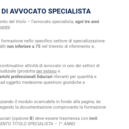
 DI AVVOCATO SPECIALISTA
ento del titolo – l’avvocato specialista,
ogni tre anni
mente
:
 formazione nello specifico settore di specializzazione
diti
non inferiore a 75
nel triennio di riferimento e,
ontinuativo attività di avvocato in uno dei settori di
iudiziale (prodotta
per esteso
e
arichi professionali fiduciari
rilevanti per quantità e
o ad oggetto medesime questioni giuridiche e
lizzando il modulo scaricabile in fondo alla pagina, da
allegando la documentazione comprovante la formazione
duciari (opzione
B
) deve essere trasmessa con
invii
ENTO TITOLO SPECIALISTA – 1° ANNO