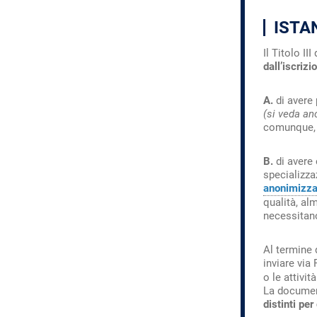
ISTA
Il Titolo I
dall’iscrizi
A.
di avere 
(si veda an
comunque,
B.
di avere 
specializza
anonimizza
qualità, al
necessitano
Al termine 
inviare via 
o le attivit
La document
distinti pe