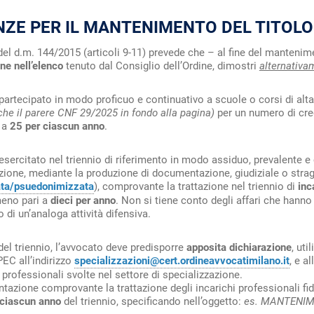
NZE PER IL MANTENIMENTO DEL TITOLO
II del d.m. 144/2015 (articoli 9-11) prevede che – al fine del mantenim
one nell’elenco
tenuto dal Consiglio dell’Ordine, dimostri
alternativa
partecipato in modo proficuo e continuativo a scuole o corsi di alta
che il parere CNF 29/2025 in fondo alla pagina)
per un numero di cre
 a
25 per ciascun anno
.
esercitato nel triennio di riferimento in modo assiduo, prevalente e c
zione, mediante la produzione di documentazione, giudiziale o strag
ta/psuedonimizzata
), comprovante la trattazione nel triennio di
inc
meno pari a
dieci per anno
. Non si tiene conto degli affari che hann
 di un’analoga attività difensiva.
del triennio, l’avvocato deve predisporre
apposita dichiarazione
, uti
PEC all’indirizzo
specializzazioni@cert.ordineavvocatimilano.it
, e 
à professionali svolte nel settore di specializzazione.
azione comprovante la trattazione degli incarichi professionali fi
r ciascun anno
del triennio, specificando nell’oggetto:
es. MANTENIM