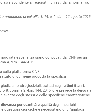
orso rispondente ai requisiti richiesti dalla normativa.
mmissione di cui all’art. 14, c. 1, d.m. 12 agosto 2015,
 prove
a comprovata esperienza siano convocati dal CNF per un
omma 4, d.m. 144/2015.
e sulla piattaforma CNF:
trattato di cui viene prodotta la specifica
, giudiziali o stragiudiziali, trattati negli
ultimi 5 anni
,
ticolo 8, comma 2, d.m. 144/2015, che prevede la
deroga
al
 rilevanza degli stessi e delle specifiche caratteristiche
rilevanza per quantità e qualità
degli incarichi
me questioni giuridiche e necessitano di un’analoga