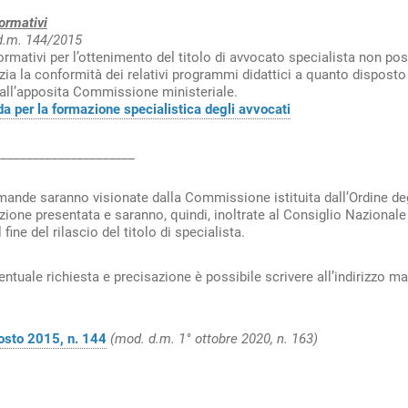
formativi
 d.m. 144/2015
formativi per l’ottenimento del titolo di avvocato specialista non po
izia la conformità dei relativi programmi didattici a quanto disposto 
all’apposita Commissione ministeriale.
da per la formazione specialistica degli avvocati
______________________
mande saranno visionate dalla Commissione istituita dall’Ordine degl
one presentata e saranno, quindi, inoltrate al Consiglio Nazionale
ine del rilascio del titolo di specialista.
entuale richiesta e precisazione è possibile scrivere all’indirizzo ma
osto 2015, n. 144
(mod. d.m. 1° ottobre 2020, n. 163)