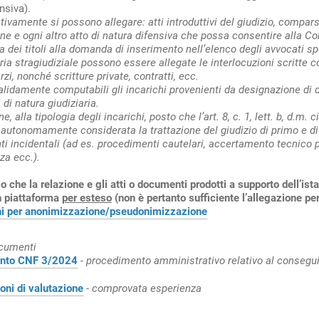
ensiva).
tivamente si possono allegare: atti introduttivi del giudizio, comparse
e e ogni altro atto di natura difensiva che possa consentire alla 
a dei titoli alla domanda di inserimento nell’elenco degli avvocati spe
ria stragiudiziale possono essere allegate le interlocuzioni scritte c
rzi, nonché scritture private, contratti, ecc.
lidamente computabili gli incarichi provenienti da designazione di d
i di natura giudiziaria.
ne, alla tipologia degli incarichi, posto che l’art. 8, c. 1, lett. b, d.m.
autonomamente considerata la trattazione del giudizio di primo e di s
i incidentali (ad es. procedimenti cautelari, accertamento tecnico pr
za ecc.).
o che la relazione e gli atti o documenti prodotti a supporto dell’is
in piattaforma
per esteso
(non è pertanto sufficiente l’allegazione per
ni per anonimizzazione/pseudonimizzazione
ocumenti
nto CNF 3/2024
-
procedimento amministrativo relativo al consegui
ni di valutazione
-
comprovata esperienza