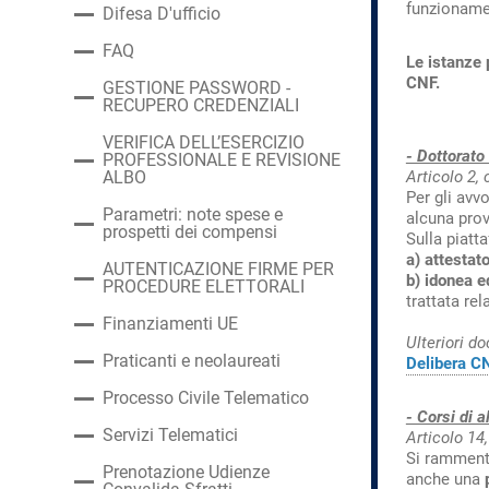
funzionamen
Difesa D'ufficio
FAQ
Le istanze 
CNF.
GESTIONE PASSWORD -
RECUPERO CREDENZIALI
VERIFICA DELL’ESERCIZIO
- Dottorato 
PROFESSIONALE E REVISIONE
Articolo 2,
ALBO
Per gli avv
Parametri: note spese e
alcuna prov
prospetti dei compensi
Sulla piatt
a) attestato
AUTENTICAZIONE FIRME PER
b) idonea 
PROCEDURE ELETTORALI
trattata rel
Finanziamenti UE
Ulteriori d
Praticanti e neolaureati
Delibera CN
Processo Civile Telematico
- Corsi di a
Servizi Telematici
Articolo 14
Si rammenta
Prenotazione Udienze
anche una