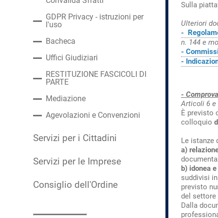
Convalida Sfratti
Sulla piatt
GDPR Privacy - istruzioni per
Ulteriori d
l'uso
- Regolam
Bacheca
n. 144 e mo
- Commissi
Uffici Giudiziari
- Indicazi
RESTITUZIONE FASCICOLI DI
PARTE
- Comprova
Mediazione
Articoli 6 e
È previsto 
Agevolazioni e Convenzioni
colloquio
d
Servizi per i Cittadini
Le istanze
a) relazion
documentaz
Servizi per le Imprese
b) idonea 
suddivisi 
Consiglio dell'Ordine
previsto num
del settore 
Dalla docum
professiona