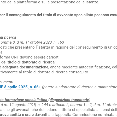
to della piattaforma e sulla presentazione delle istanze.
per il conseguimento del titolo di avvocato specialista possono es
di ricerca
 comma 3, d.m. 1° ottobre 2020, n. 163
ocati che presentano l’istanza in ragione del conseguimento di un do
a.
aforma CNF devono essere caricati:
 del titolo di dottorato di ricerca;
ed adeguata documentazione
, anche mediante autocertificazione, da
ativamente al titolo di dottore di ricerca conseguito.
ocumenti
F 8 aprile 2025, n. 661
(parere su dottorato di ricerca e mantenimen
lta formazione specialistica (disposizioni transitorie)
, d.m. 12 agosto 2015, n. 144 e articolo 2, commi 1 e 2, d.m. 1° ottob
 che gli avvocati che richiedono il titolo di specialista ai sensi de
prova scritta e orale
davanti a un’apposita Commissione nominata d